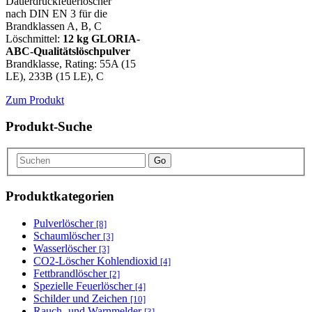
Dauerdruckfeuerlöscher
nach DIN EN 3 für die
Brandklassen A, B, C
Löschmittel:
12 kg GLORIA-
ABC-Qualitätslöschpulver
Brandklasse, Rating: 55A (15
LE), 233B (15 LE), C
Zum Produkt
Produkt-Suche
Go
Produktkategorien
Pulverlöscher
[8]
Schaumlöscher
[3]
Wasserlöscher
[3]
CO2-Löscher Kohlendioxid
[4]
Fettbrandlöscher
[2]
Spezielle Feuerlöscher
[4]
Schilder und Zeichen
[10]
Rauch- und Warnmelder
[3]